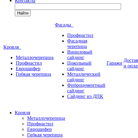
Контакты
Найти
Фасады
Профнастил
Фасадная
черепица
Кровля
Виниловый
Металлочерепица
сайдинг
Доста
Профнастил
Цокольный
Гаражи
и опла
Еврошифер
сайдинг
Гибкая черепица
Металлический
сайдинг
Фиброцементный
сайдинг
Сайдинг из ДПК
Кровля
Металлочерепица
Профнастил
Еврошифер
Гибкая черепица