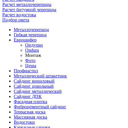
Расчет металлочерепицы
Расчет битумной черепицы
Расчет водостока
Подбор цвета
Металлочерепица
Гибкая черепица
Еврошифер
Ондулин
Ondura
Монтаж
Фото
Цены
Профнастил
Металлический штакетник
Сайдинг виниловый
Сайдинг цокольный
Сайдинг металлический
Сайдинг ДПК
Фасадная плитка
Фиброцементный сайдинг
Террасная доска
Массивная доска
Водостоки
Каркасные гаражи