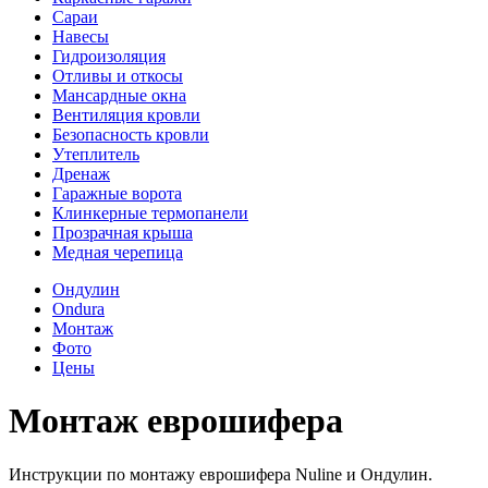
Сараи
Навесы
Гидроизоляция
Отливы и откосы
Мансардные окна
Вентиляция кровли
Безопасность кровли
Утеплитель
Дренаж
Гаражные ворота
Клинкерные термопанели
Прозрачная крыша
Медная черепица
Ондулин
Ondura
Монтаж
Фото
Цены
Монтаж еврошифера
Инструкции по монтажу еврошифера Nuline и Ондулин.