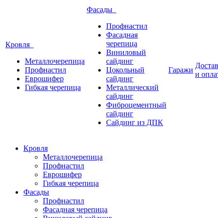
Фасады
Профнастил
Фасадная
черепица
Кровля
Виниловый
Металлочерепица
сайдинг
Доста
Профнастил
Цокольный
Гаражи
и опла
Еврошифер
сайдинг
Гибкая черепица
Металлический
сайдинг
Фиброцементный
сайдинг
Сайдинг из ДПК
Кровля
Металлочерепица
Профнастил
Еврошифер
Гибкая черепица
Фасады
Профнастил
Фасадная черепица