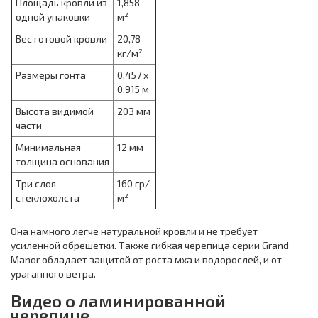
Площадь кровли из
1,858
одной упаковки
м²
Вес готовой кровли
20,78
кг/м²
Размеры гонта
0,457 х
0,915 м
Высота видимой
203 мм
части
Минимальная
12 мм
толщина основания
Три слоя
160 гр/
стеклохолста
м²
Она намного легче натуральной кровли и не требует
усиленной обрешетки. Также гибкая черепица серии Grand
Manor обладает защитой от роста мха и водорослей, и от
ураганного ветра.
Видео о ламинированной
черепице