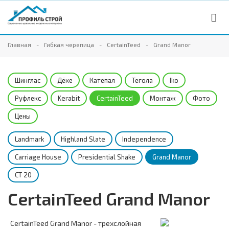
Главная
Гибкая черепица
CertainTeed
Grand Manor
Шинглас
Дёке
Катепал
Тегола
Iko
Руфлекс
Kerabit
CertainTeed
Монтаж
Фото
Цены
Landmark
Highland Slate
Independence
Carriage House
Presidential Shake
Grand Manor
CT 20
CertainTeed Grand Manor
CertainTeed Grand Manor - трехслойная