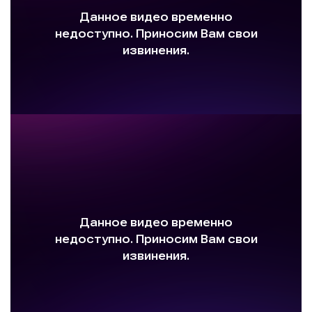
CertainTeed - серии битумной черепицы
Certainteed - Выбор подходящей черепицы