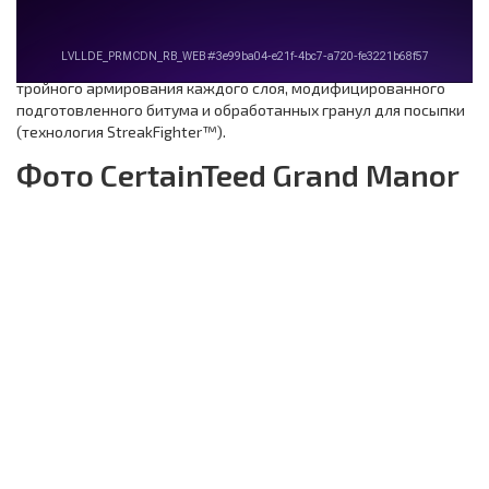
Цена на гибкую черепицу CertainTeed Grand Manor выше, чем
на другие серии производителя. Это объясняется наличием
тройного армирования каждого слоя, модифицированного
подготовленного битума и обработанных гранул для посыпки
(технология StreakFighter™).
Фото CertainTeed Grand Manor