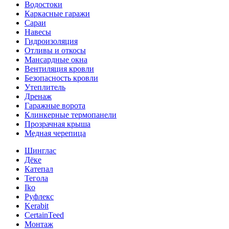
Водостоки
Каркасные гаражи
Сараи
Навесы
Гидроизоляция
Отливы и откосы
Мансардные окна
Вентиляция кровли
Безопасность кровли
Утеплитель
Дренаж
Гаражные ворота
Клинкерные термопанели
Прозрачная крыша
Медная черепица
Шинглас
Дёке
Катепал
Тегола
Iko
Руфлекс
Kerabit
CertainTeed
Монтаж