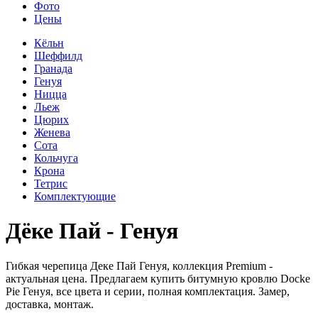
Фото
Цены
Кёльн
Шеффилд
Гранада
Генуя
Ницца
Льеж
Цюрих
Женева
Сота
Кольчуга
Крона
Тетрис
Комплектующие
Дёке Пай - Генуя
Гибкая черепица Деке Пай Генуя, коллекция Premium -
актуальная цена. Предлагаем купить битумную кровлю Docke
Pie Генуя, все цвета и серии, полная комплектация. Замер,
доставка, монтаж.