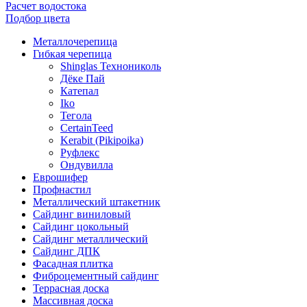
Расчет водостока
Подбор цвета
Металлочерепица
Гибкая черепица
Shinglas Технониколь
Дёке Пай
Катепал
Iko
Тегола
CertainTeed
Kerabit (Pikipoika)
Руфлекс
Ондувилла
Еврошифер
Профнастил
Металлический штакетник
Сайдинг виниловый
Сайдинг цокольный
Сайдинг металлический
Сайдинг ДПК
Фасадная плитка
Фиброцементный сайдинг
Террасная доска
Массивная доска