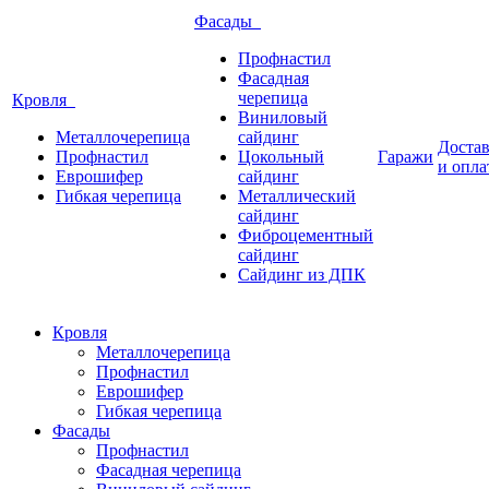
Фасады
Профнастил
Фасадная
черепица
Кровля
Виниловый
Металлочерепица
сайдинг
Доста
Профнастил
Цокольный
Гаражи
и опла
Еврошифер
сайдинг
Гибкая черепица
Металлический
сайдинг
Фиброцементный
сайдинг
Сайдинг из ДПК
Кровля
Металлочерепица
Профнастил
Еврошифер
Гибкая черепица
Фасады
Профнастил
Фасадная черепица