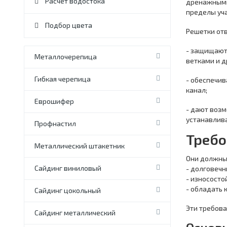
Расчет водостока
дренажными
пределы уча
Подбор цвета
Решетки отв
- защищают 
Металлочерепица
ветками и д
Гибкая черепица
- обеспечи
канал;
Еврошифер
- дают воз
устанавлив
Профнастил
Требо
Металлический штакетник
Они должны
Сайдинг виниловый
- долговечн
- износосто
- обладать 
Сайдинг цокольный
Эти требов
Сайдинг металлический