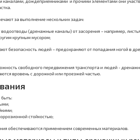
 каналами, дождеприемниками и прочими элементами они участвую
стка.
ечают за выполнение нескольких задач:
водоотводы (дренажные каналы) от засорения – например, листья
ругим крупным мусором;
вают безопасность людей – предохраняют от попадания ногой в д
можность свободного передвижения транспорта и людей - дренаж
аются вровень с дорожкой или проезжей частью.
вания
 быть:
ыми;
йкими;
коррозионной стойкостью;
ания обеспечиваются применением современных материалов.