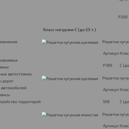
P200
Класс нагрузки
C
(до 25 т.)
именения:
Решетка чугу
Артикул
Клас
ровневые
P300
C (до
янки
ные автостоянки
Решетка чугу
ы дорог
и автомобилей
Артикул
Клас
рвисы
тройство территорий
506
C (до
Решетка чугу
Артикул
Клас