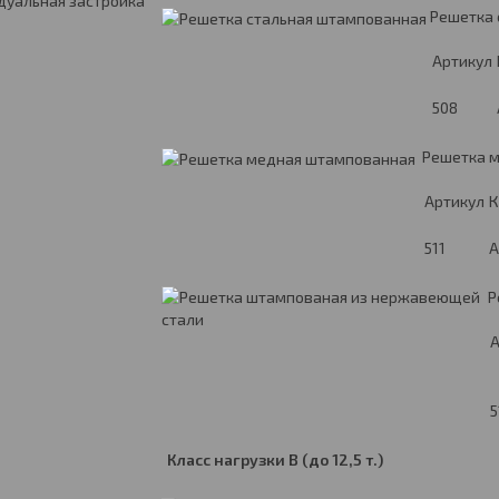
дуальная застройка
Решетка 
Артикул
508
Решетка 
Артикул
К
511
А
Р
А
5
Класс нагрузки
B
(до 12,5 т.)