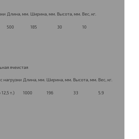
зки
Длина, мм.
Ширина, мм.
Высота, мм.
Вес, кг.
500
185
30
10
ьная ячеистая
с нагрузки
Длина, мм.
Ширина, мм.
Высота, мм.
Вес, кг.
 12,5 т.)
1000
196
33
5.9