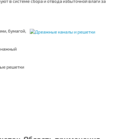
т в системе сбора и отвода избыточной влаги за
ми, бумагой,
ренажный
ные решетки