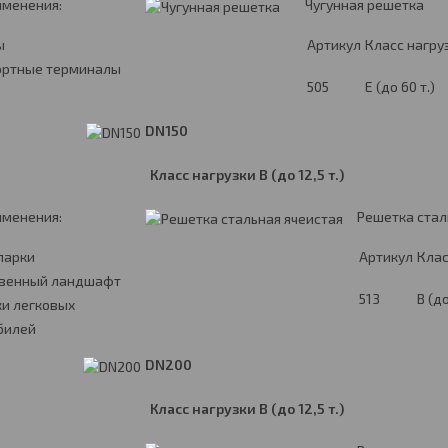
именения:
Чугунная решетка
ы
Артикул
Класс нагру
ортные терминалы
505
E (до 60 т.)
DN150
Класс нагрузки
B
(до 12,5 т.)
именения:
Решетка стал
парки
Артикул
Клас
твенный ландшафт
513
B (до
и легковых
билей
DN200
Класс нагрузки
B
(до 12,5 т.)