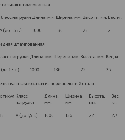
стальная штампованная
Класс нагрузки
Длина, мм.
Ширина, мм.
Высота, мм.
Вес, кг.
А (до 1,5 т.)
1000
136
22
2
медная штампованная
ласс нагрузки
Длина, мм.
Ширина, мм.
Высота, мм.
Вес, кг.
 (до 1,5 т.)
1000
136
22
2.7
ешетка штампованая из нержавеющей стали
ртикул
Класс
Длина,
Ширина,
Высота,
Вес,
нагрузки
мм.
мм.
мм.
кг.
15
А (до 1,5 т.)
1000
136
22
2.7