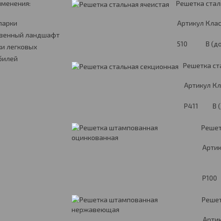
именения:
Решетка стал
парки
Артикул
Клас
твенный ландшафт
510
B (до
и легковых
билей
Решетка ст
Артикул
Кл
P411
B (
Решет
Арти
P100
Реше
Арти