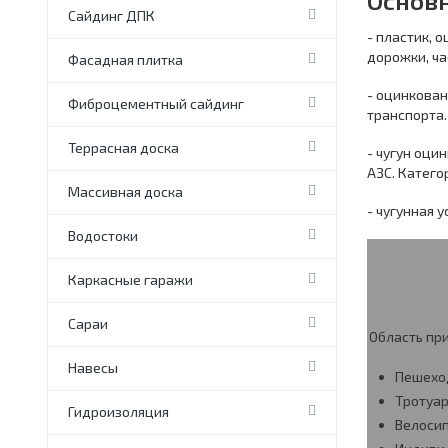
Основ
Сайдинг ДПК
- пластик,
дорожки, ча
Фасадная плитка
- оцинкован
Фиброцементный сайдинг
транспорта. 
Террасная доска
- чугун оци
АЗС. Категор
Массивная доска
- чугунная 
Водостоки
Каркасные гаражи
Сараи
Область пр
Навесы
Пешехо
Тротуа
Гидроизоляция
Велоси