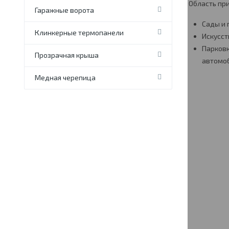
Область пр
Гаражные ворота
Сады и 
Клинкерные термопанели
Искусс
Парковк
Прозрачная крыша
автомо
Медная черепица