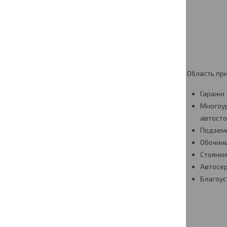
Область пр
Гаражи
Многоу
автосто
Подзем
Обочин
Стоянк
Автосе
Благоус