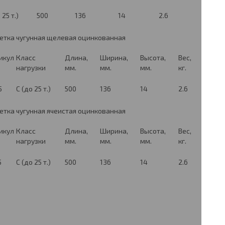
 25 т.)
500
136
14
2.6
етка чугунная щелевая оцинкованная
икул
Класс
Длина,
Ширина,
Высота,
Вес,
нагрузки
мм.
мм.
мм.
кг.
5
C (до 25 т.)
500
136
14
2.6
етка чугунная ячеистая оцинкованная
икул
Класс
Длина,
Ширина,
Высота,
Вес,
нагрузки
мм.
мм.
мм.
кг.
5
C (до 25 т.)
500
136
14
2.6