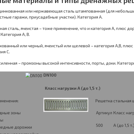
ные материалы и типы дренажных реш
 оцинкованная или нержавеющая сталь штампованная (для небольш
стные гаражи, приусадебные участки). Категория А.
ная сталь, ячеистая – тоже применение, что и категория А, плюс д
Категория А, В.
нкованный или черный, ячеистый или щелевой – категория А,В, плю
ия С.
усиленная – промзоны высокой интенсивности, порты, доки. Категор
DN100
Класс нагрузки
А
(до 1,5 т.)
именения:
Решетка стальная
дные зоны
Артикул
Класс наг
ры
500
А (до 1,5 т.
педные дорожки