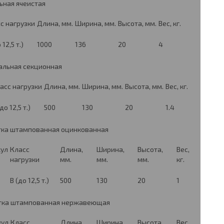
ьная ячеистая
с нагрузки
Длина, мм.
Ширина, мм.
Высота, мм.
Вес, кг.
 12,5 т.)
1000
136
20
4
альная секционная
асс нагрузки
Длина, мм.
Ширина, мм.
Высота, мм.
Вес, кг.
до 12,5 т.)
500
130
20
1.4
ка штампованная оцинкованная
кул
Класс
Длина,
Ширина,
Высота,
Вес,
нагрузки
мм.
мм.
мм.
кг.
B (до 12,5 т.)
500
130
20
1
тка штампованная нержавеющая
кул
Класс
Длина,
Ширина,
Высота,
Вес,