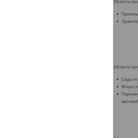
Область пр
Причал
Трансп
Область пр
Сады и 
Искусс
Парковк
автомо