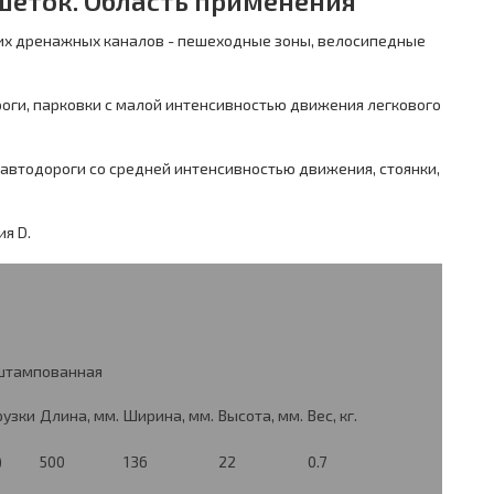
еток. Область применения
их дренажных каналов - пешеходные зоны, велосипедные
ороги, парковки с малой интенсивностью движения легкового
с автодороги со средней интенсивностью движения, стоянки,
ия D.
 штампованная
рузки
Длина, мм.
Ширина, мм.
Высота, мм.
Вес, кг.
)
500
136
22
0.7