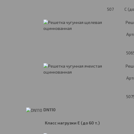
507
C (до
Реш
Арт
506
Реш
Арт
507
DN110
Класс нагрузки
E
(до 60 т.)