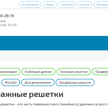
О компании
Акции
Новости
Услуги
Построе
55-29-13
ская,
ская, 34 к10
канализация
Глубинный дренаж
Газонные решетки
Придвер
Желоба
Дождеприемники
Придверные решетки
ажные решетки
ешетки – это часть поверхностного (линейного) дренажа, в прост