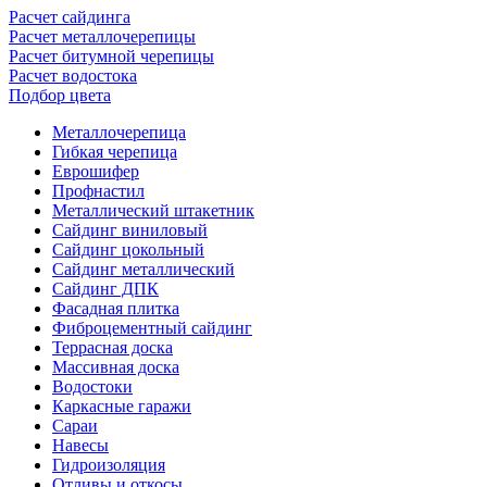
Расчет сайдинга
Расчет металлочерепицы
Расчет битумной черепицы
Расчет водостока
Подбор цвета
Металлочерепица
Гибкая черепица
Еврошифер
Профнастил
Металлический штакетник
Сайдинг виниловый
Сайдинг цокольный
Сайдинг металлический
Сайдинг ДПК
Фасадная плитка
Фиброцементный сайдинг
Террасная доска
Массивная доска
Водостоки
Каркасные гаражи
Сараи
Навесы
Гидроизоляция
Отливы и откосы