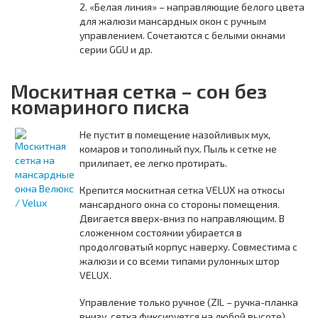
2. «Белая линия» – направляющие белого цвета
для жалюзи мансардных окон с ручным
управлением. Сочетаются с белыми окнами
серии GGU и др.
Москитная сетка – сон без
комариного писка
Не пустит в помещение назойливых мух,
комаров и тополиный пух. Пыль к сетке не
прилипает, ее легко протирать.
Крепится москитная сетка VELUX на откосы
мансардного окна со стороны помещения.
Двигается вверх-вниз по направляющим. В
сложенном состоянии убирается в
продолговатый корпус наверху. Совместима с
жалюзи и со всеми типами рулонных штор
VELUX.
Управление только ручное (ZIL – ручка-планка
внизу, сетка фиксируется на любой высоте).