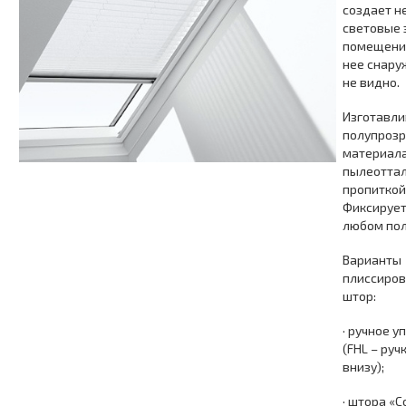
создает н
световые 
помещении
нее снару
не видно.
Изготавли
полупрозр
материала
пылеотта
пропиткой
Фиксирует
любом по
Варианты
плиссиро
штор:
· ручное 
(FHL – руч
внизу);
· штора «С