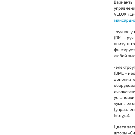
Варианты
управлени
VELUX «Си
мансардно
· ручное 
(DKL – руч
внизу, шт
фиксирует
любой выс
· электро
(DML – не
дополнит
оборудова
исключен
установки
«умные» о
{управлен
Integra).
Цвета за
шторы «Си