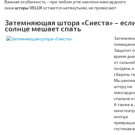
Важная особенность – при любом угле наклона мансардного
окна
шторы
VELUX
остаются натянутыми, не провисают.
Затемняющая штора «Сиеста» – есл
солнце мешает спать
Затемнен
помещени
Защитит о
время дне
от сильно
полдень и
сберечь т
Мы рекоме
штору на
мансардно
спальне и 
А также в
кинотеатре
иногда
превраща
гостиная 