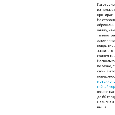
Изготовле
из полиэст
протирает
На стороне
обращенн
улицу, на
теплоотр
алюминие
покрытие 
защиты от
солнечных
Насколько
полезно, 
сами. Лет
поверхнос
металлоч
гибкой че
крыше наг
до 60 гра
Цельсия и
выше.