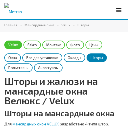
Главная
Мансардные окна
Velux
Шторы
Velux
Fakro
Монтаж
Фото
Цены
Окна
Все для установки
Оклады
Шторы
Рольставни
Аксессуары
Шторы и жалюзи на
мансардные окна
Велюкс / Velux
Шторы на мансардные окна
Для
мансардных окон VELUX
разработано 4 типа штор.