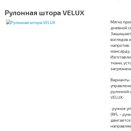
Рулонная штора VELUX
Мягко при
дневной с
Защищает
взглядов 
напротив.
мансарду.
Изготавли
ткани, уст
загрязнен
Варианты
управлен
рулонной 
VELUX:
· ручное 
(RFL – руч
двигается
направля