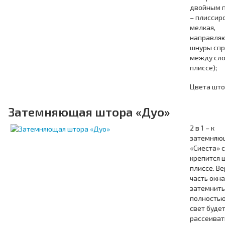
двойным п
– плиссир
мелкая,
направля
шнуры сп
между сл
плиссе);
Цвета што
Затемняющая штора «Дуо»
2 в 1 – к
затемняю
«Сиеста» 
крепится 
плиссе. В
часть окн
затемнить
полностью
свет будет
рассеиват