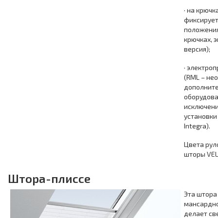
· на крючк
фиксирует
положения
крючках, 
версия);
· электро
(RML – не
дополнит
оборудова
исключен
установки
Integra).
Цвета рул
шторы VEL
Штора-плиссе
Эта штора
мансардно
делает све