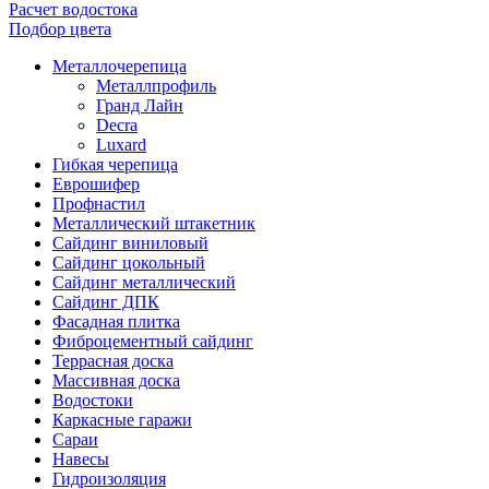
Расчет водостока
Подбор цвета
Металлочерепица
Металлпрофиль
Гранд Лайн
Decra
Luxard
Гибкая черепица
Еврошифер
Профнастил
Металлический штакетник
Сайдинг виниловый
Сайдинг цокольный
Сайдинг металлический
Сайдинг ДПК
Фасадная плитка
Фиброцементный сайдинг
Террасная доска
Массивная доска
Водостоки
Каркасные гаражи
Сараи
Навесы
Гидроизоляция