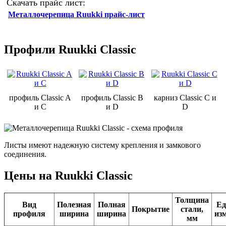
Скачать прайс лист:
Металлочерепица Ruukki прайс-лист
Профили Ruukki Classic
профиль Classic A
профиль Classic B
карниз Classic C и
и C
и D
D
Листы имеют надежную систему крепления и замкового
соединения.
Цены на Ruukki Classic
Толщина
Вид
Полезная
Полная
Ед
Покрытие
стали,
профиля
ширина
ширина
изм
мм