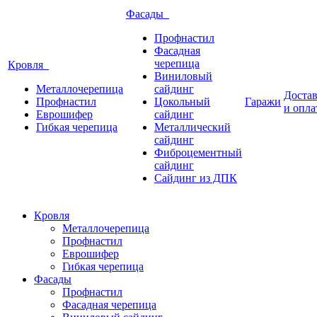
Фасады
Профнастил
Фасадная
черепица
Кровля
Виниловый
Металлочерепица
сайдинг
Доста
Профнастил
Цокольный
Гаражи
и опла
Еврошифер
сайдинг
Гибкая черепица
Металлический
сайдинг
Фиброцементный
сайдинг
Сайдинг из ДПК
Кровля
Металлочерепица
Профнастил
Еврошифер
Гибкая черепица
Фасады
Профнастил
Фасадная черепица