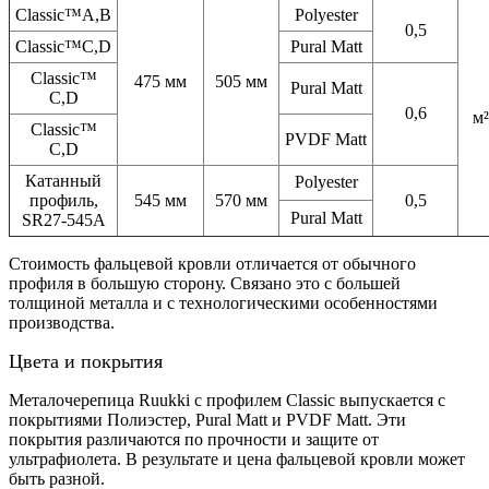
Classic™A,B
Polyester
0,5
Classic™C,D
Pural Matt
Classic™
475 мм
505 мм
Pural Matt
C,D
0,6
м²
Classic™
PVDF Matt
C,D
Катанный
Polyester
профиль,
545 мм
570 мм
0,5
Pural Matt
SR27-545A
Стоимость фальцевой кровли отличается от обычного
профиля в большую сторону. Связано это с большей
толщиной металла и с технологическими особенностями
производства.
Цвета и покрытия
Металочерепица Ruukki с профилем Classic выпускается с
покрытиями Полиэстер, Pural Matt и PVDF Matt. Эти
покрытия различаются по прочности и защите от
ультрафиолета. В результате и цена фальцевой кровли может
быть разной.