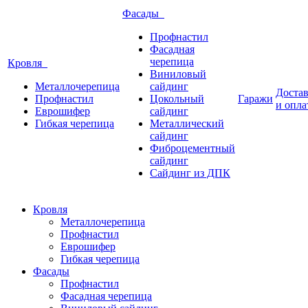
Фасады
Профнастил
Фасадная
черепица
Кровля
Виниловый
Металлочерепица
сайдинг
Доста
Профнастил
Цокольный
Гаражи
и опла
Еврошифер
сайдинг
Гибкая черепица
Металлический
сайдинг
Фиброцементный
сайдинг
Сайдинг из ДПК
Кровля
Металлочерепица
Профнастил
Еврошифер
Гибкая черепица
Фасады
Профнастил
Фасадная черепица