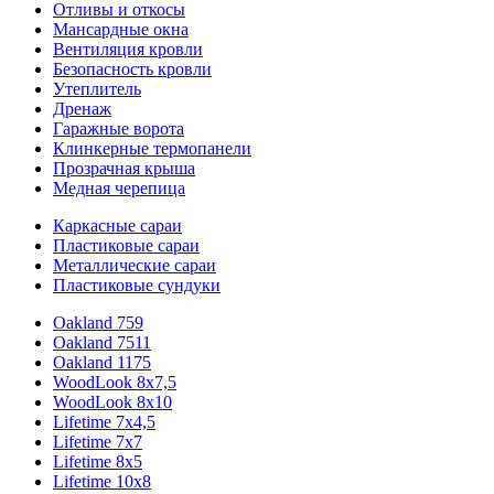
Отливы и откосы
Мансардные окна
Вентиляция кровли
Безопасность кровли
Утеплитель
Дренаж
Гаражные ворота
Клинкерные термопанели
Прозрачная крыша
Медная черепица
Каркасные сараи
Пластиковые сараи
Металлические сараи
Пластиковые сундуки
Oakland 759
Oakland 7511
Oakland 1175
WoodLook 8x7,5
WoodLook 8x10
Lifetime 7x4,5
Lifetime 7x7
Lifetime 8x5
Lifetime 10x8