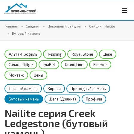
Главная
Сайдинг
Цокольный сайдинг
Сайдинг Nailite
Бутовый камень
Альта-Профиль
T-siding
Royal Stone
Деке
Canada Ridge
ImaBel
Grand Line
Fineber
Монтаж
Цены
Тесаный камень
Кирпич
Природный камень
Бутовый камень
Щепа (Дранка)
Профили
Nailite серия Creek
Ledgestone (бутовый
камень)