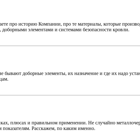
те про историю Компании, про те материалы, которые производ
, доборными элементами и системами безопасности кровли.
ие бывают доборные элементы, их назначение и где их надо уст
цам.
тиках, плюсах и правильном применении. Не случайно металлоч
 показателям. Расскажем, по каким именно.